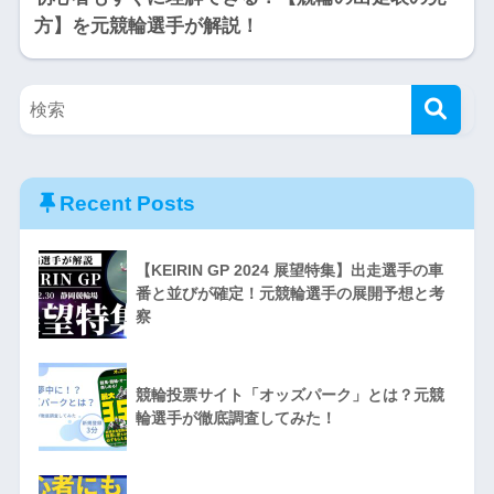
方】を元競輪選手が解説！
Recent Posts
【KEIRIN GP 2024 展望特集】出走選手の車
番と並びが確定！元競輪選手の展開予想と考
察
競輪投票サイト「オッズパーク」とは？元競
輪選手が徹底調査してみた！