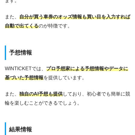
ます。
また、
自分が買う車券のオッズ情報も買い目を入力すれば
自動で出てくる
のが特徴です。
予想情報
WINTICKETでは、
プロ予想家による予想情報やデータに
基づいた予想情報
を提供しています。
また、
独自のAI予想も提供
しており、初心者でも簡単に競
輪を楽しむことができるでしょう。
結果情報