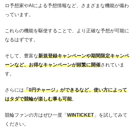
ロ予想家やAIによる予想情報など、さまざまな機能が備わ
っています。
これらの機能を駆使することで、より正確な予想が可能に
なるはずです。
そして、豊富な
新規登録キャンペーンや期間限定キャンペ
ーンなど、お得なキャンペーンが頻繁に開催
されていま
す。
さらには
「
0円チャージ」ができるなど、使い方によって
はタダで競輪が楽しむ事も可能
。
競輪ファンの方はぜひ一度「
WINTICKET
」を試してみて
ください。