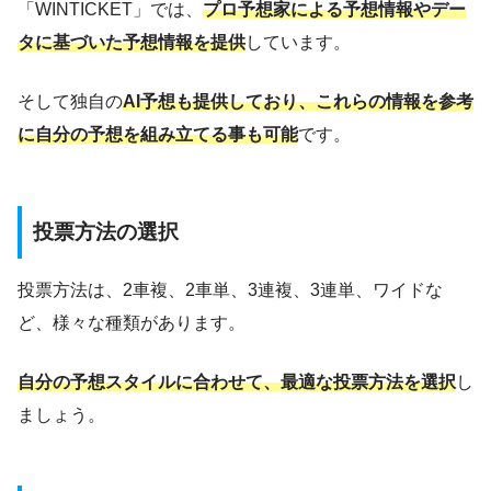
「WINTICKET」では、
プロ予想家による予想情報やデー
タに基づいた予想情報を提供
しています。
そして独自の
AI予想も提供しており、これらの情報を参考
に自分の予想を組み立てる事も可能
です。
投票方法の選択
投票方法は、2車複、2車単、3連複、3連単、ワイドな
ど、様々な種類があります。
自分の予想スタイルに合わせて、最適な投票方法を選択
し
ましょう。