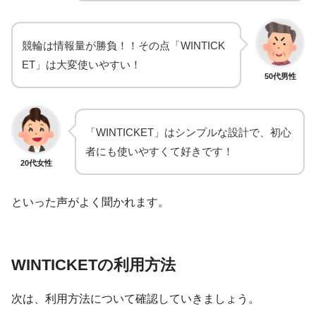
競輪は情報量が勝負！！その点「WINTICK
ET」は大変使いやすい！
50代男性
「WINTICKET」はシンプルな設計で、初心
者にも使いやすくて好きです！
20代女性
といった声がよく聞かれます。
WINTICKETの利用方法
次は、利用方法について確認していきましょう。