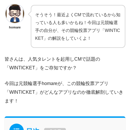
そうそう！最近よくCMで流れているから知
っている人も多いかもね！今回は元競輪選
homare
手の自分が、その競輪投票アプリ「WINTIC
KET」の解説をしていくよ！
皆さんは、人気タレントを起用しCMで話題の
「WINTICKET」をご存知ですか？
今回は元競輪選手homareが、この競輪投票アプリ
「WINTICKET」がどんなアプリなのか徹底解剖していき
ます！