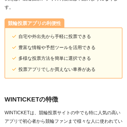
す。
競輪投票アプリの利便性
自宅や外出先から手軽に投票できる
豊富な情報や予想ツールを活用できる
多様な投票方法を簡単に選択できる
投票アプリでしか買えない車券がある
WINTICKETの特徴
WINTICKETは、競輪投票サイトの中でも特に人気の高い
アプリで初心者から競輪ファンまで様々な人に使われてい