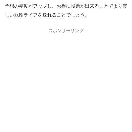
予想の精度がアップし、お得に投票が出来ることでより楽
しい競輪ライフを送れることでしょう。
スポンサーリンク