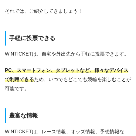
それでは、ご紹介してきましょう！
手軽に投票できる
WINTICKETは、自宅や外出先から手軽に投票できます。
PC、スマートフォン、タブレットなど、様々なデバイス
で利用できる
ため、いつでもどこでも競輪を楽しむことが
可能です。
豊富な情報
WINTICKETは、レース情報、オッズ情報、予想情報な