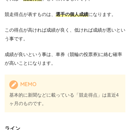
競走得点が表すものは、
選手の個人成績
になります。
この得点が高ければ成績が良く、低ければ成績が悪いとい
う事です。
成績が良いという事は、車券（競輪の投票券)に絡む確率
が高いことになります。
MEMO
基本的に新聞などに載っている「競走得点」は直近4
ヶ月のものです。
ライン