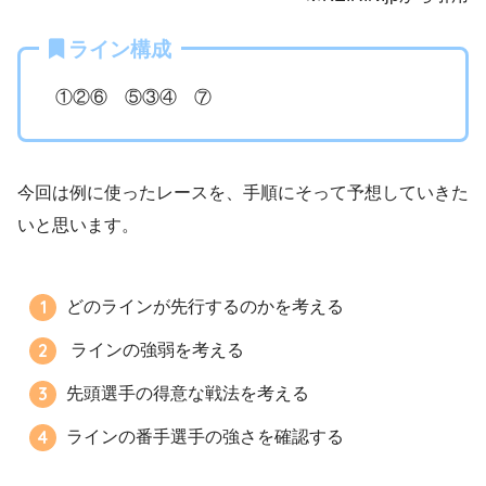
ライン構成
①②⑥ ⑤③④ ⑦
今回は例に使ったレースを、手順にそって予想していきた
いと思います。
どのラインが先行するのかを考える
ラインの強弱を考える
先頭選手の得意な戦法を考える
ラインの番手選手の強さを確認する