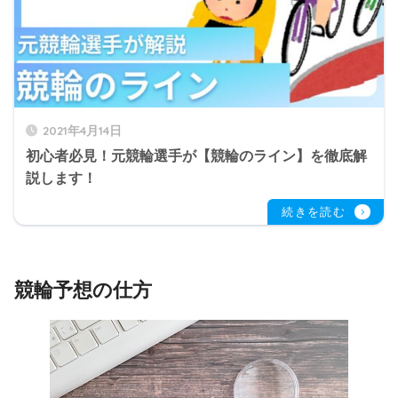
2021年4月14日
初心者必見！元競輪選手が【競輪のライン】を徹底解
説します！
競輪予想の仕方