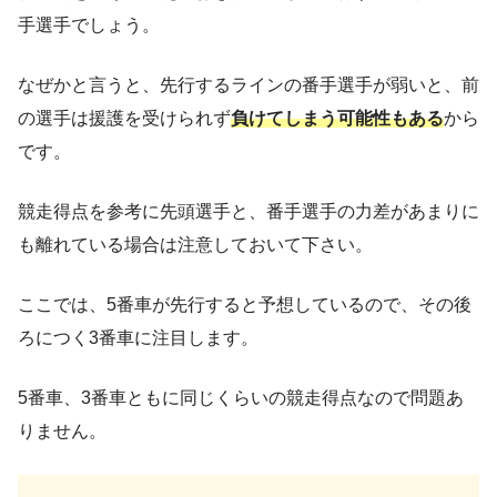
手選手でしょう。
なぜかと言うと、先行するラインの番手選手が弱いと、前
の選手は援護を受けられず
負けてしまう可能性もある
から
です。
競走得点を参考に先頭選手と、番手選手の力差があまりに
も離れている場合は注意しておいて下さい。
ここでは、5番車が先行すると予想しているので、その後
ろにつく3番車に注目します。
5番車、3番車ともに同じくらいの競走得点なので問題あ
りません。