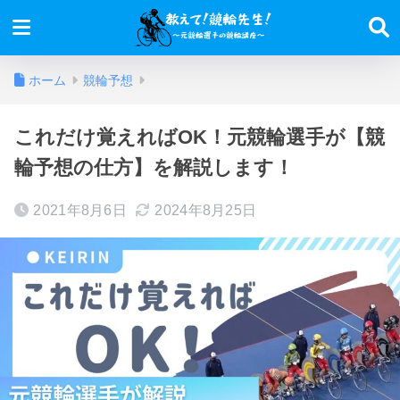
ホーム
競輪予想
これだけ覚えればOK！元競輪選手が【競
輪予想の仕方】を解説します！
2021年8月6日
2024年8月25日