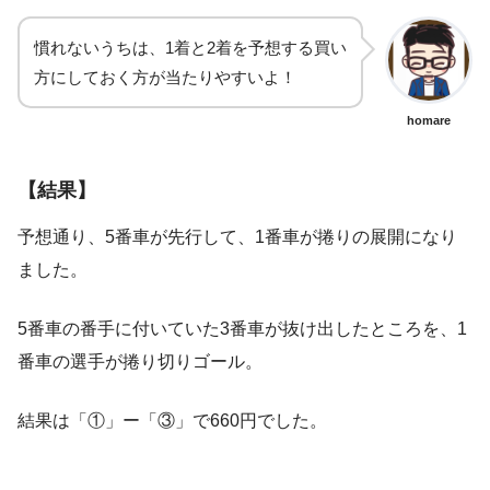
慣れないうちは、1着と2着を予想する買い
方にしておく方が当たりやすいよ
！
homare
【結果】
予想通り、5番車が先行して、1番車が捲りの展開になり
ました。
5番車の番手に付いていた3番車が抜け出したところを、1
番車の選手が捲り切りゴール。
結果は「①」ー「③」で660円でした。