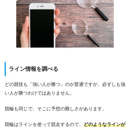
ライン情報を調べる
どの競技も「強い人が勝つ」のが普通ですが、必ずしも強
い人が勝つわけではありません。
競輪も同じで、そこに予想の難しさがあります。
競輪はラインを使って競走するので、
どのようなラインが