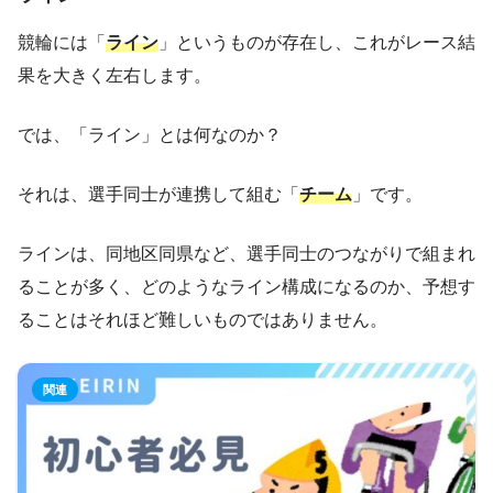
競輪には「
ライン
」というものが存在し、
これがレース結
果を大きく左右します。
では、「ライン」とは何なのか？
それは、選手同士が連携して組む「
チーム
」です。
ラインは、同地区同県など、選手同士のつながりで組まれ
ることが多く、どのようなライン構成になるのか、予想す
ることはそれほど難しいものではありません。