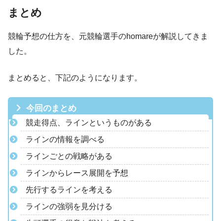
まとめ
競輪予想の仕方を、元競輪選手のhomareが解説してきま
した。
まとめると、下記のようになります。
今回のまとめ
競走得点、ラインというものがある
ラインの情報を調べる
ラインごとの戦略がある
ラインからレース展開を予想
先行するラインを考える
ラインの強弱を見分ける