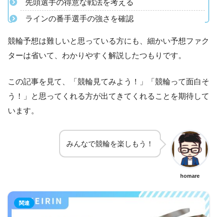
先頭選手の得意な戦法を考える
ラインの番手選手の強さを確認
競輪予想は難しいと思っている方にも、細かい予想ファク
ターは省いて、わかりやすく解説したつもりです。
この記事を見て、「競輪見てみよう！」「競輪って面白そ
う！」と思ってくれる方が出てきてくれることを期待して
います。
みんなで競輪を楽しもう！
homare