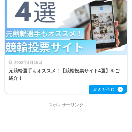
2022年8月28日
元競輪選手もオススメ！【競輪投票サイト4選】をご
紹介！
スポンサーリンク